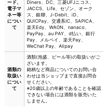
ード、
Diners、DC、三菱UFJニコス、
電子マ
JACCS、Life、セゾン、オーク
ネー等
ス、銀聯、J-Debit、iD、
につい
QUICPay、交通系IC、SAPICA、
て
楽天Edy、WAON、nanaco、
PayPay、au PAY、d払い、銀行
Pay、メルペイ、楽天Pay、
WeChat Pay、Alipay
酒類(泡盛、ビール等)の取扱いがご
ざいます。
酒類の
銘柄など商品についてのお問い合
取扱い
わせは当ショップまで直接お問合
につい
せください。
て
※20歳以上の年齢であることを確認
できない場合には酒類を販売いた
しません。