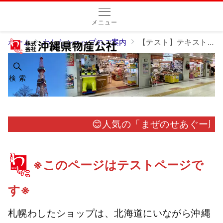
メニュー
ホーム
わしたショップのご案内
【テスト】テキスト横スクロール
検 索
😊人気の「まぜのせあぐー豚そぼろ」
※
このページはテストページで
す※
札幌わしたショップは、北海道にいながら沖縄