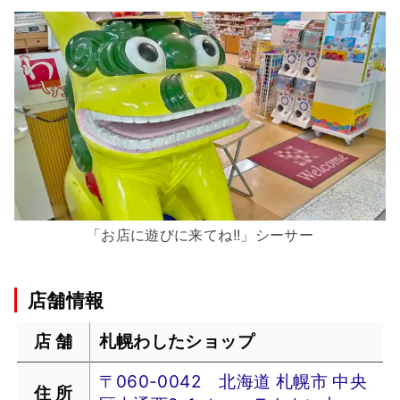
「お店に遊びに来てね!!」
シーサー
店舗情報
店 舗
札幌わしたショップ
〒060-0042 北海道 札幌市 中央
住 所